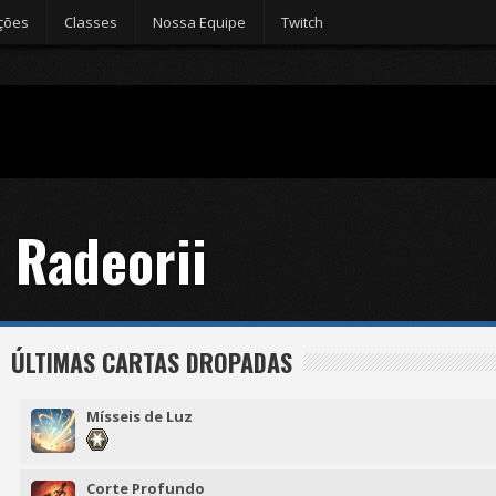
ções
Classes
Nossa Equipe
Twitch
Radeorii
ÚLTIMAS CARTAS DROPADAS
Mísseis de Luz
Corte Profundo