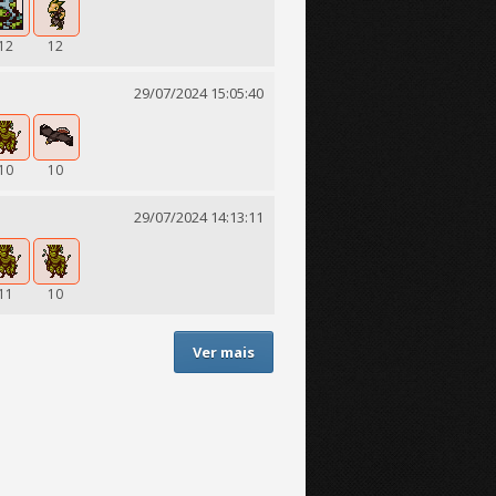
12
12
29/07/2024 15:05:40
10
10
29/07/2024 14:13:11
11
10
Ver mais