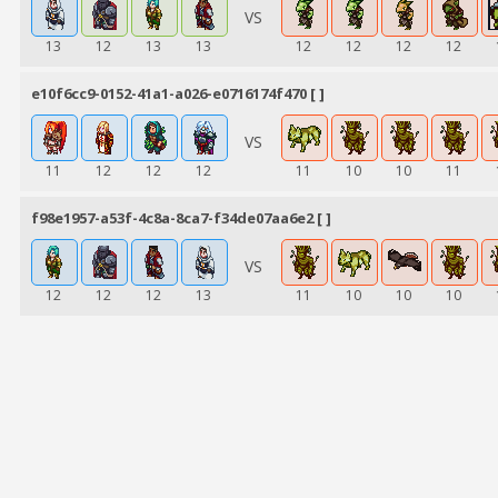
VS
13
12
13
13
12
12
12
12
e10f6cc9-0152-41a1-a026-e0716174f470 [ ]
VS
11
12
12
12
11
10
10
11
f98e1957-a53f-4c8a-8ca7-f34de07aa6e2 [ ]
VS
12
12
12
13
11
10
10
10