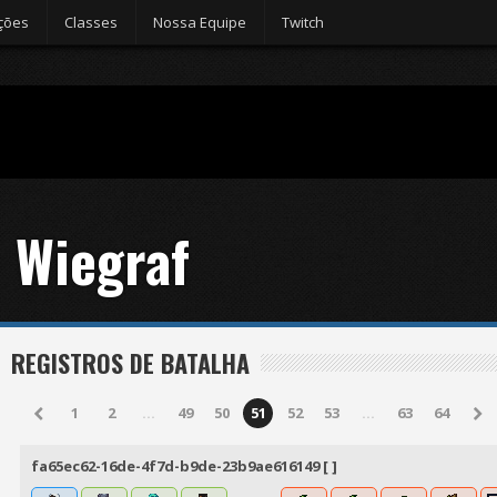
ções
Classes
Nossa Equipe
Twitch
Wiegraf
REGISTROS DE BATALHA
1
2
...
49
50
51
52
53
...
63
64
fa65ec62-16de-4f7d-b9de-23b9ae616149 [ ]