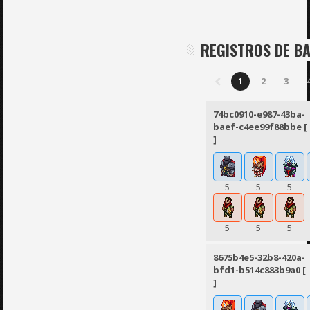
REGISTROS DE B
1
2
3
74bc0910-e987-43ba-
baef-c4ee99f88bbe [
]
5
5
5
5
5
5
8675b4e5-32b8-420a-
bfd1-b514c883b9a0 [
]