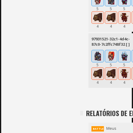
5
5
5
4
4
4
97931521-32c1-4d4c-
87c0-7c2ffc748f32 [ ]
5
5
5
4
4
4
RELATÓRIOS DE 
Meus
BATTLE