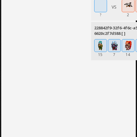
VS
?
2
228842f9-32f6-4f6c-a
6620c2f7d588 [ ]
15
7
14