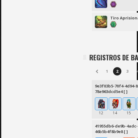
Tiro Aprisio
REGISTROS DE B
1
2
3
9e3f03b5-70f4-4d94-8
78e963dcd5e4 [ ]
12
14
15
41955db6-de9b-4adc-
46b5b4f8b9e8 [ ]