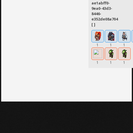
ae1abff0-
9ea0-43d3-
8446-
e352de08a704
[ ]
1
1
1
1
1
1