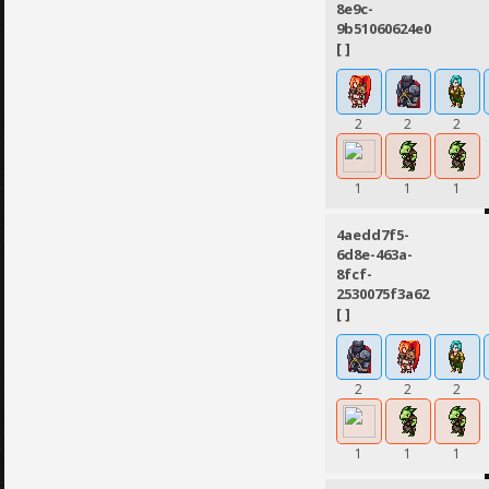
8e9c-
9b51060624e0
[ ]
2
2
2
1
1
1
4aedd7f5-
6d8e-463a-
8fcf-
2530075f3a62
[ ]
2
2
2
1
1
1