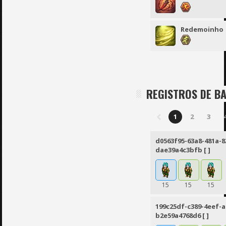
Redemoinho
REGISTROS DE B
1
2
3
d0563f95-63a8-481a-8
dae39a4c3bfb [ ]
15
15
15
199c25df-c389-4eef-a
b2e59a4768d6 [ ]