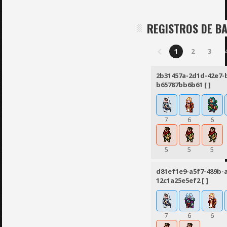
REGISTROS DE B
1
2
3
2b31457a-2d1d-42e7-
b65787bb6b61 [ ]
7
6
6
5
5
5
d81ef1e9-a5f7-489b-
12c1a25e5ef2 [ ]
7
6
6