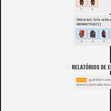
5
5
59dcb4cb-7cfe-4c58-
685888772267 [ ]
4
4
4
RELATÓRIOS DE 
guardian's we
BATTLE
doesn't work with eno